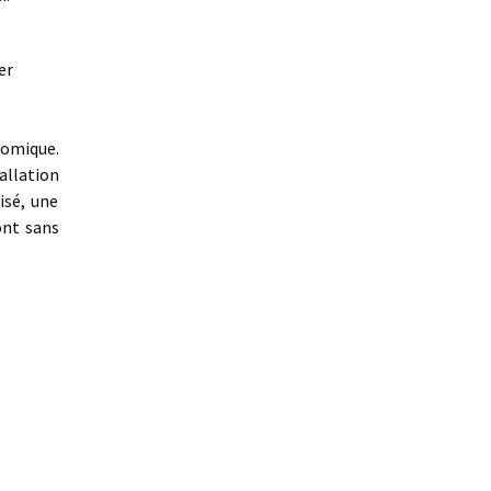
er
nomique.
allation
isé, une
ont sans