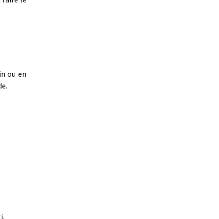
in ou en
de.
i.