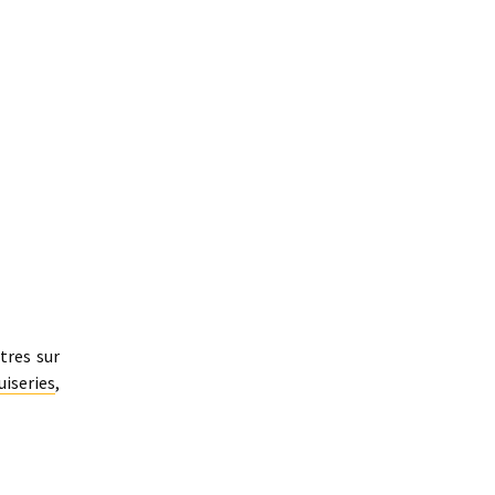
tres sur
uiseries
,