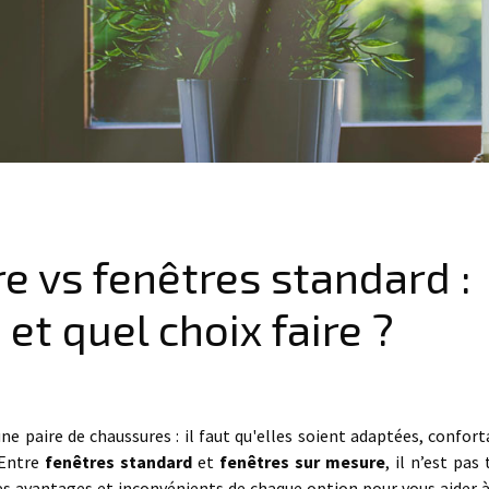
e vs fenêtres standard :
et quel choix faire ?
ne paire de chaussures : il faut qu'elles soient adaptées, confort
 Entre
fenêtres standard
et
fenêtres sur mesure
, il n’est pas
es avantages et inconvénients de chaque option pour vous aider à 