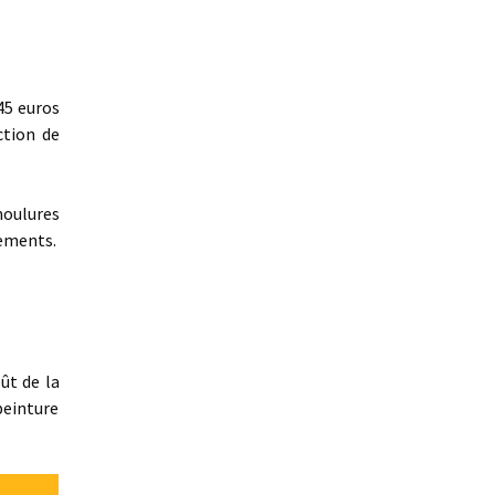
45 euros
ction de
moulures
nements.
ût de la
peinture