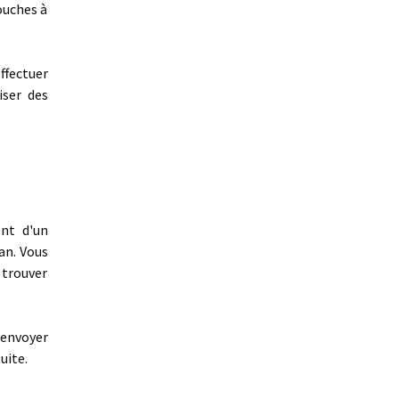
ouches à
ffectuer
iser des
nt d'un
an. Vous
z trouver
'envoyer
uite.