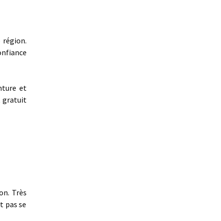
 région.
onfiance
nture et
 gratuit
on. Très
t pas se