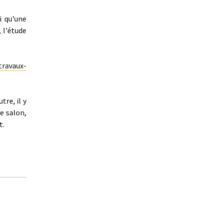
i qu'une
 l'étude
travaux-
tre, il y
le salon,
t.