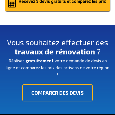
Recevez 3 devis gratuits et comparez les prix
Vous souhaitez effectuer des
travaux de rénovation
?
Réalisez
gratuitement
votre demande de devis en
ligne et comparez les prix des artisans de votre région
!
COMPARER DES DEVIS