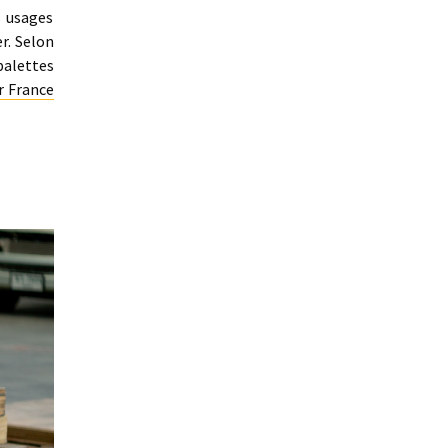
s usages
er. Selon
palettes
r France