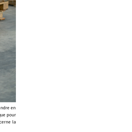
endre en
que pour
cerne la