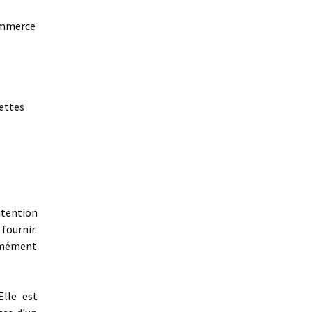
commerce
lettes
nutention
fournir.
rmément
Elle est