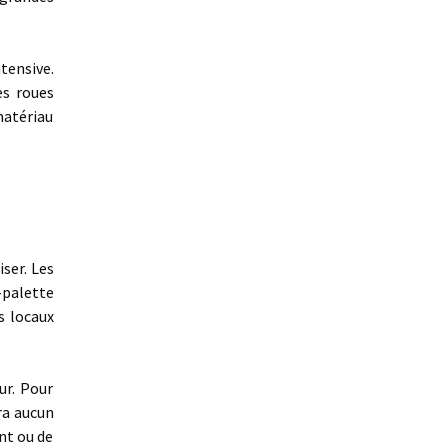
ntensive.
es roues
matériau
ser. Les
-palette
s locaux
ur. Pour
ra aucun
nt ou de