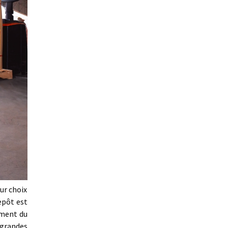
ur choix
epôt est
cement du
 grandes