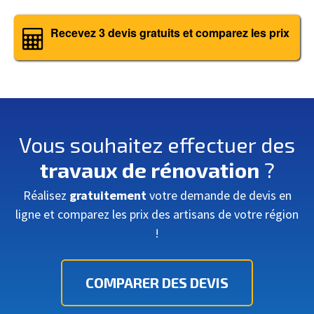
Recevez 3 devis gratuits et comparez les prix
Vous souhaitez effectuer des
travaux de rénovation
?
Réalisez
gratuitement
votre demande de devis en
ligne et comparez les prix des artisans de votre région
!
COMPARER DES DEVIS