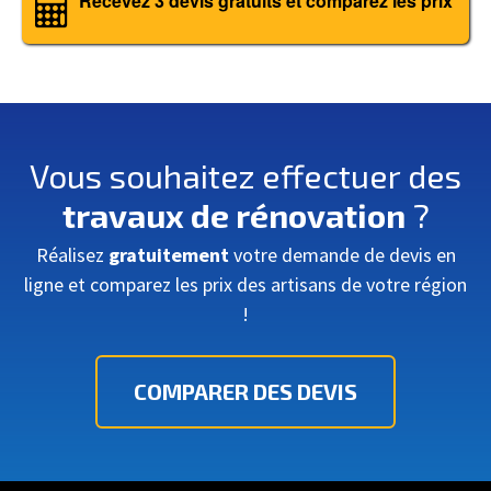
Recevez 3 devis gratuits et comparez les prix
Vous souhaitez effectuer des
travaux de rénovation
?
Réalisez
gratuitement
votre demande de devis en
ligne et comparez les prix des artisans de votre région
!
COMPARER DES DEVIS