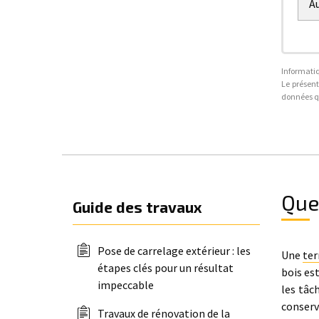
Au
Informatiq
Le présent
données qu
Quel
Guide des travaux
Pose de carrelage extérieur : les
Une
ter
étapes clés pour un résultat
bois est
impeccable
les tâc
conserv
Travaux de rénovation de la