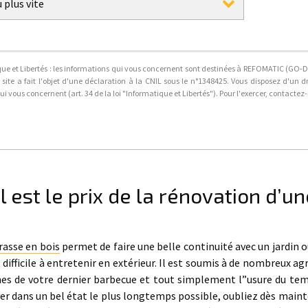
 plus vite
ue et Libertés : les informations qui vous concernent sont destinées à REFOMATIC (GO-DE
 site a fait l'objet d'une déclaration à la CNIL sous le n°1348425. Vous disposez d'un d
i vous concernent (art. 34 de la loi "Informatique et Libertés"). Pour l'exercer, contactez
 est le prix de la rénovation d’un
rasse en bois
permet de faire une belle continuité avec un jardin ou
 difficile à entretenir en extérieur. Il est soumis à de nombreux a
hes de votre dernier barbecue et tout simplement l”usure du temp
er dans un bel état le plus longtemps possible, oubliez dès maint