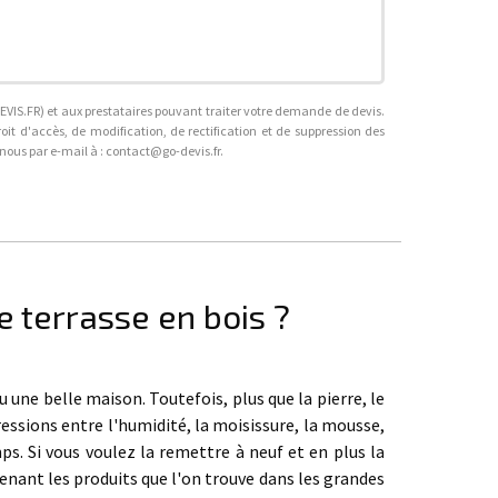
VIS.FR) et aux prestataires pouvant traiter votre demande de devis.
roit d'accès, de modification, de rectification et de suppression des
-nous par e-mail à : contact@go-devis.fr.
e terrasse en bois ?
 une belle maison. Toutefois, plus que la pierre, le
gressions entre l'humidité, la moisissure, la mousse,
s. Si vous voulez la remettre à neuf et en plus la
enant les produits que l'on trouve dans les grandes