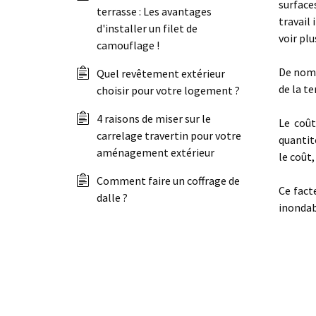
surfaces
terrasse : Les avantages
travail
d'installer un filet de
voir plu
camouflage !
De nomb
Quel revêtement extérieur
de la te
choisir pour votre logement ?
4 raisons de miser sur le
Le coût
carrelage travertin pour votre
quantit
aménagement extérieur
le coût
Comment faire un coffrage de
Ce fact
dalle ?
inondab