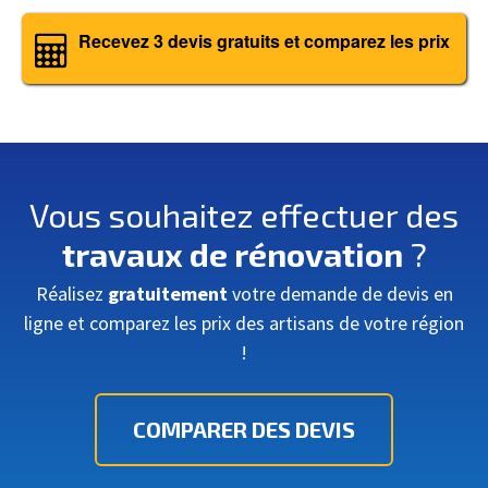
Recevez 3 devis gratuits et comparez les prix
Vous souhaitez effectuer des
travaux de rénovation
?
Réalisez
gratuitement
votre demande de devis en
ligne et comparez les prix des artisans de votre région
!
COMPARER DES DEVIS