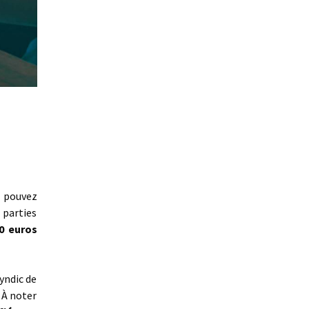
s pouvez
 parties
00 euros
syndic de
. À noter