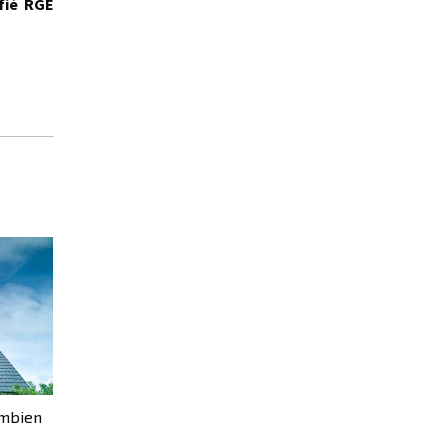
ifié RGE
ombien