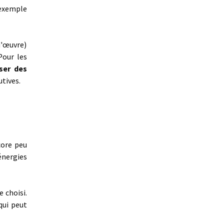
 exemple
d'œuvre)
Pour les
iser des
tives.
ncore peu
énergies
 choisi.
qui peut