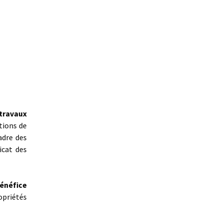
travaux
tions de
adre des
icat des
énéfice
opriétés