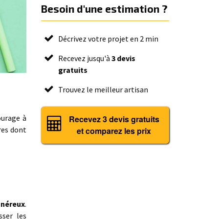
Besoin d'une estimation ?
Décrivez votre projet en 2 min
Recevez jusqu'à
3 devis
gratuits
Trouvez le meilleur artisan
ourage à
Recevez 3 devis gratuits
res dont
et comparez les prix
onéreux
.
sser les